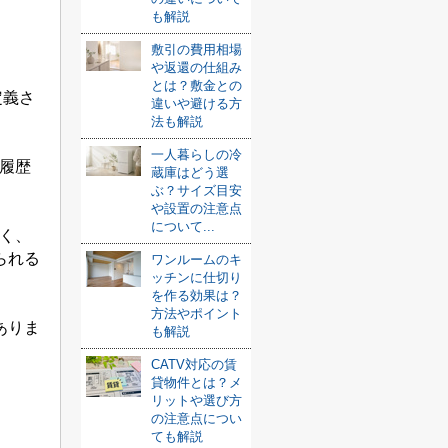
も解説
敷引の費用相場
や返還の仕組み
とは？敷金との
定義さ
違いや避ける方
法も解説
一人暮らしの冷
履歴
蔵庫はどう選
ぶ？サイズ目安
や設置の注意点
について...
く、
られる
ワンルームのキ
ッチンに仕切り
を作る効果は？
方法やポイント
ありま
も解説
CATV対応の賃
貸物件とは？メ
リットや選び方
の注意点につい
ても解説