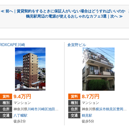
≪ 前へ｜賃貸契約をするときに保証人がいない場合はどうすればいいのか
鶴見駅周辺の電源が使えるおしゃれなカフェ3選｜次へ ≫
ROXCAPE川崎
倉賀野ビル
9.4万円
8.7万円
賃料
賃料
種別
マンション
種別
マンション
15
住所
神奈川県
川崎市川崎区
池田
１丁目6-15
住所
神奈川県
横浜市鶴見区
豊岡町
2
交通
八丁畷駅
交通
鶴見駅
徒歩2分
徒歩5分