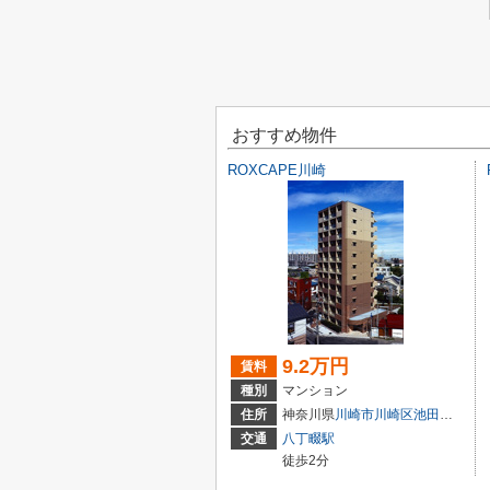
おすすめ物件
ROXCAPE川崎
9.2万円
賃料
種別
マンション
住所
神奈川県
川崎市川崎区
池田
１丁目6-
交通
八丁畷駅
徒歩2分