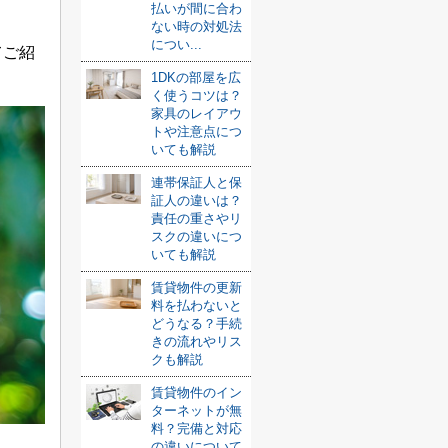
払いが間に合わ
ない時の対処法
につい...
てご紹
1DKの部屋を広
く使うコツは？
家具のレイアウ
トや注意点につ
いても解説
連帯保証人と保
証人の違いは？
責任の重さやリ
スクの違いにつ
いても解説
賃貸物件の更新
料を払わないと
どうなる？手続
きの流れやリス
クも解説
賃貸物件のイン
ターネットが無
料？完備と対応
の違いについて