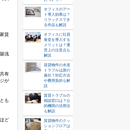
オフィスのアー
ト導入効果は？
リラックスでき
る作品も解説
家賃
オフィスに社員
食堂を導入する
メリットは？運
営上の注意点も
築浅
解説
賃貸物件の水道
トラブルは誰の
共有
責任？対応方法
ジが
や費用負担も解
説
賃貸トラブルの
とも
相談窓口は？公
的機関の活用法
も解説
ほど
賃貸物件のクッ
ションフロアは