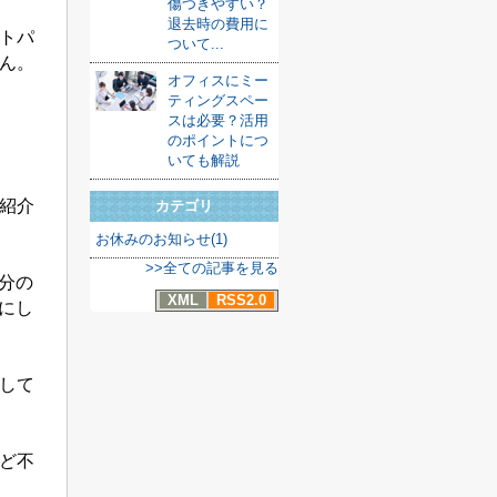
傷つきやすい？
退去時の費用に
トパ
ついて...
ん。
オフィスにミー
ティングスペー
スは必要？活用
のポイントにつ
いても解説
紹介
カテゴリ
お休みのお知らせ(1)
>>全ての記事を見る
分の
XML
RSS2.0
にし
して
ど不