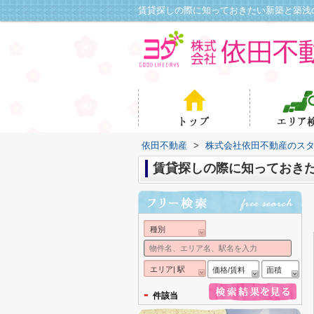
依田不動産
>
株式会社依田不動産のス
賃貸探しの際に知っておき
種別
エリア| 駅
価格/賃料
面積
-
件該当