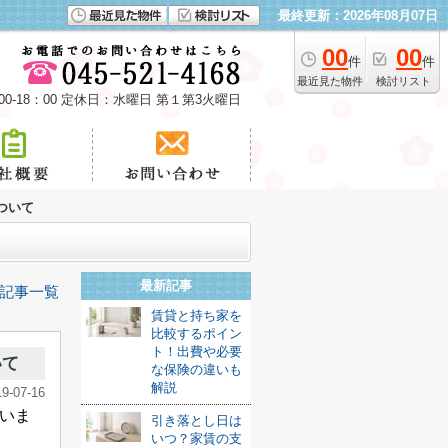
最終更新：2026年08月07日
00
00
件
件
最近見た物件
検討リスト
00-18：00 定休日：水曜日 第１第3火曜日
ついて
最新記事
記事一覧
賃貸と持ち家を
比較するポイン
ト！出費や必要
いて
な保険の違いも
解説
19-07-16
いま
引き落とし日は
いつ？家賃の支