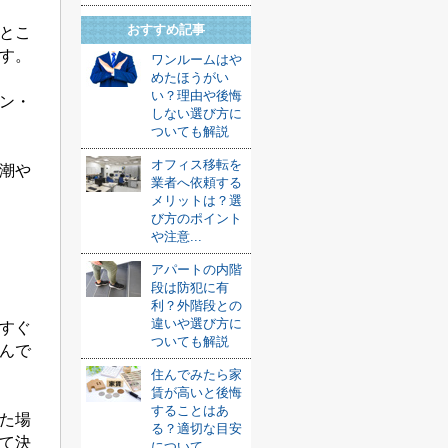
おすすめ記事
とこ
す。
ワンルームはや
めたほうがい
い？理由や後悔
ン・
しない選び方に
ついても解説
オフィス移転を
潮や
業者へ依頼する
メリットは？選
び方のポイント
や注意...
アパートの内階
段は防犯に有
利？外階段との
違いや選び方に
すぐ
ついても解説
んで
住んでみたら家
賃が高いと後悔
することはあ
た場
る？適切な目安
て決
について...