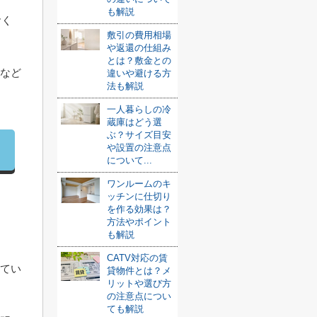
も解説
おく
敷引の費用相場
や返還の仕組み
とは？敷金との
点など
違いや避ける方
法も解説
一人暮らしの冷
蔵庫はどう選
ぶ？サイズ目安
や設置の注意点
について...
ワンルームのキ
ッチンに仕切り
を作る効果は？
方法やポイント
も解説
CATV対応の賃
してい
貸物件とは？メ
リットや選び方
の注意点につい
ても解説