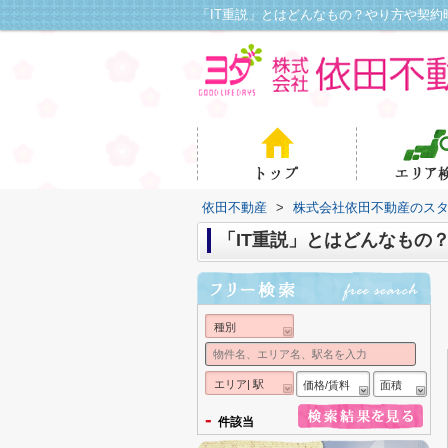
依田不動産
>
株式会社依田不動産のス
「IT重説」とはどんなもの
種別
エリア| 駅
価格/賃料
面積
-
件該当