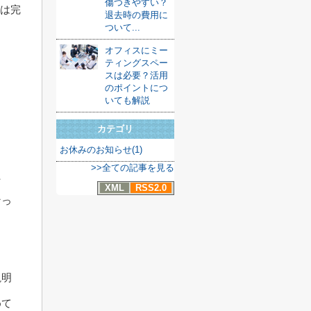
傷つきやすい？
説は完
退去時の費用に
ついて...
オフィスにミー
ティングスペー
スは必要？活用
のポイントにつ
いても解説
カテゴリ
お休みのお知らせ(1)
>>全ての記事を見る
た
XML
RSS2.0
なっ
説明
めて