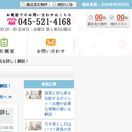
最終更新：2026年08月06日
00
00
件
件
最近見た物件
検討リスト
00-18：00 定休日：水曜日 第１第3火曜日
点を詳しく解説！
最新記事
解説！
賃貸と持ち家を
次へ ≫
比較するポイン
ト！出費や必要
な保険の違いも
を詳し
解説
引き落とし日は
22-04-05
いつ？家賃の支