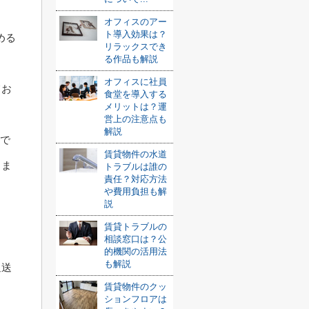
オフィスのアー
ト導入効果は？
める
リラックスでき
る作品も解説
オフィスに社員
てお
食堂を導入する
メリットは？運
営上の注意点も
解説
まで
賃貸物件の水道
きま
トラブルは誰の
責任？対応方法
や費用負担も解
説
ま
賃貸トラブルの
相談窓口は？公
的機関の活用法
も解説
返送
賃貸物件のクッ
ションフロアは