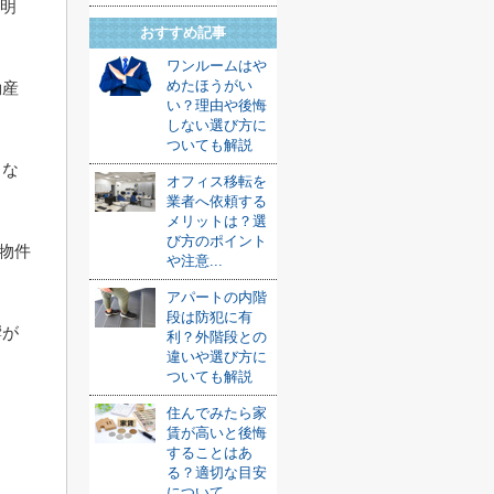
説明
おすすめ記事
ワンルームはや
めたほうがい
動産
い？理由や後悔
しない選び方に
ついても解説
こな
オフィス移転を
業者へ依頼する
メリットは？選
び方のポイント
う物件
や注意...
アパートの内階
段は防犯に有
響が
利？外階段との
違いや選び方に
ま
ついても解説
住んでみたら家
賃が高いと後悔
することはあ
る？適切な目安
について...