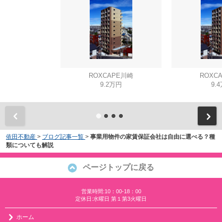
ROXCAPE川崎
ROXC
9.2万円
9.
依田不動産
>
ブログ記事一覧
>
事業用物件の家賃保証会社は自由に選べる？種
類についても解説
ページトップに戻る
営業時間:10：00-18：00
定休日:水曜日 第１第3火曜日
ホーム