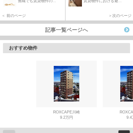
無職でも賃貸物件の...
賃貸物件における避...
＜ 前のページ
＞次のページ
記事一覧ページへ
おすすめ物件
ROXCAPE川崎
ROXC
9.2万円
9.