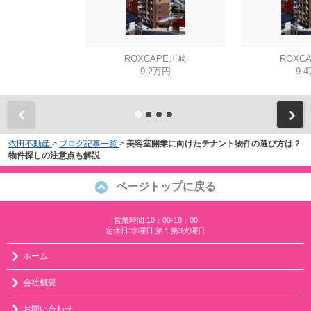
ROXCAPE川崎
ROXC
9.2万円
9.
依田不動産
>
ブログ記事一覧
>
美容室開業に向けたテナント物件の選び方は？
物件探しの注意点も解説
ページトップに戻る
営業時間:10：00-18：00
定休日:水曜日 第１第3火曜日
ホーム
会社概要
お問い合わせ