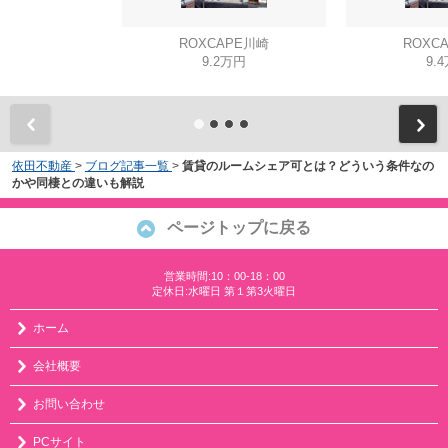
ROXCAPE川崎
ROXC
9.2万円
9.
依田不動産
>
ブログ記事一覧
>
賃貸のルームシェア可とは？どういう条件なの
かや同棲との違いも解説
ページトップに戻る
営業時間:10：00-18：00
定休日:水曜日 第１第3火曜日
ホーム
会社概要
お問い合わせ
PCサイト