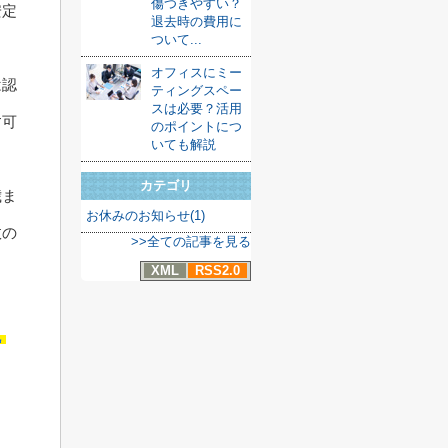
傷つきやすい？
安定
退去時の費用に
ついて...
オフィスにミー
は認
ティングスペー
スは必要？活用
す可
のポイントにつ
いても解説
カテゴリ
歳ま
お休みのお知らせ(1)
故の
>>全ての記事を見る
XML
RSS2.0
説