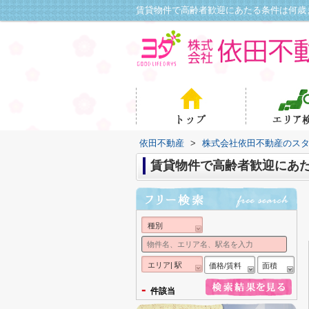
依田不動産
>
株式会社依田不動産のス
賃貸物件で高齢者歓迎にあ
種別
エリア| 駅
価格/賃料
面積
-
件該当