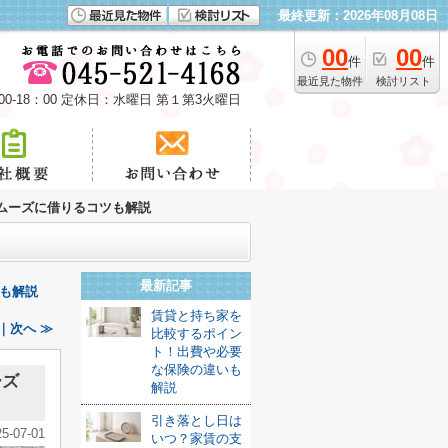
最終更新：2026年08月08日
00
00
件
件
最近見た物件
検討リスト
00-18：00 定休日：水曜日 第１第3火曜日
ムーズに借りるコツも解説
最新記事
も解説
賃貸と持ち家を
｜次へ ≫
比較するポイン
ト！出費や必要
な保険の違いも
ーズ
解説
引き落とし日は
25-07-01
いつ？家賃の支