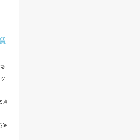
賃
高齢
コツ
る点
を家