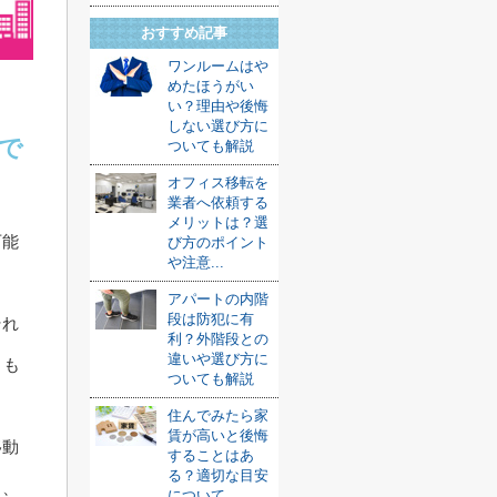
おすすめ記事
ワンルームはや
めたほうがい
い？理由や後悔
しない選び方に
で
ついても解説
オフィス移転を
業者へ依頼する
メリットは？選
可能
び方のポイント
や注意...
。
アパートの内階
段は防犯に有
それ
利？外階段との
違いや選び方に
きも
ついても解説
住んでみたら家
賃が高いと後悔
移動
することはあ
る？適切な目安
と、
について...