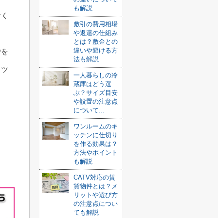
も解説
おく
敷引の費用相場
や返還の仕組み
とは？敷金との
違いや避ける方
でを
法も解説
コツ
一人暮らしの冷
蔵庫はどう選
ぶ？サイズ目安
や設置の注意点
について...
ワンルームのキ
ッチンに仕切り
を作る効果は？
方法やポイント
も解説
CATV対応の賃
貸物件とは？メ
リットや選び方
の注意点につい
ても解説