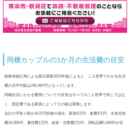
同棲カップルの1か月の生活費の目安
総務省統計局による家計調査2023年版によると、二人世帯でかかる生活
費の月平均額は293,997円となっています。
同棲生活にかかる費用についての目安はすべての二人世帯で同じではな
く、固定費である家賃によってその額は変動します。
合計の手取り額が16万円前後の場合、家賃6万円、食費4万円、水道光熱
費18,000円、通信費1万円、娯楽・交際費2万円、消耗品費5,000円が目