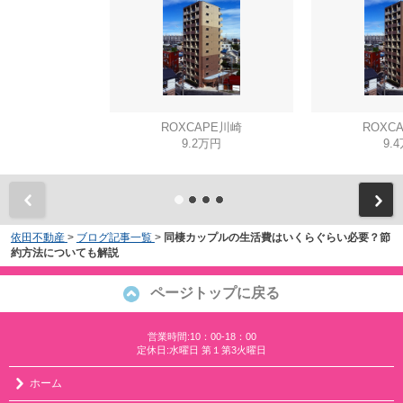
ROXCAPE川崎
ROXC
9.2万円
9.
依田不動産
>
ブログ記事一覧
>
同棲カップルの生活費はいくらぐらい必要？節
約方法についても解説
ページトップに戻る
営業時間:10：00-18：00
定休日:水曜日 第１第3火曜日
ホーム