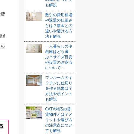
も解説
活費
敷引の費用相場
や返還の仕組み
とは？敷金との
違いや避ける方
相場
法も解説
一人暮らしの冷
解説
蔵庫はどう選
ぶ？サイズ目安
や設置の注意点
について...
ワンルームのキ
ッチンに仕切り
を作る効果は？
方法やポイント
も解説
CATV対応の賃
貸物件とは？メ
リットや選び方
の注意点につい
ても解説