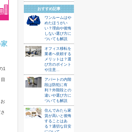
おすすめ記事
ワンルームはや
めたほうがい
い？理由や後悔
しない選び方に
ついても解説
の家
オフィス移転を
業者へ依頼する
メリットは？選
び方のポイント
の1
や注意...
、目
アパートの内階
段は防犯に有
利？外階段との
違いや選び方に
ついても解説
、お
住んでみたら家
ださ
賃が高いと後悔
することはあ
る？適切な目安
について...