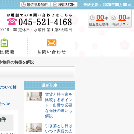
最終更新：2026年08月08日
00
00
件
件
最近見た物件
検討リスト
00-18：00 定休日：水曜日 第１第3火曜日
や物件の特徴を解説
最新記事
について解
賃貸と持ち家を
比較するポイン
へ ≫
ト！出費や必要
な保険の違いも
解説
物件
引き落とし日は
いつ？家賃の支