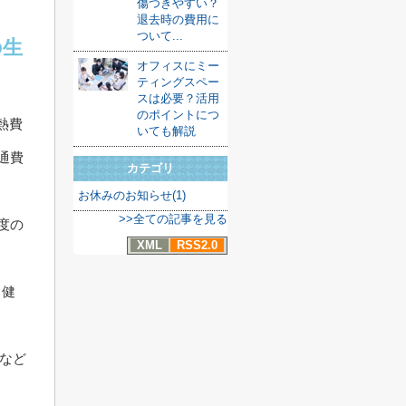
傷つきやすい？
退去時の費用に
ついて...
の生
オフィスにミー
ティングスペー
スは必要？活用
のポイントにつ
熱費
いても解説
通費
カテゴリ
お休みのお知らせ(1)
>>全ての記事を見る
度の
XML
RSS2.0
、健
Mなど