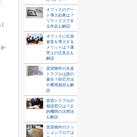
で、
オフィスのアー
ト導入効果は？
リラックスでき
強く
る作品も解説
オフィスに社員
食堂を導入する
っか
メリットは？運
営上の注意点も
解説
賃貸物件の水道
トラブルは誰の
責任？対応方法
や費用負担も解
説
賃貸トラブルの
相談窓口は？公
的機関の活用法
も解説
賃貸物件のクッ
ションフロアは