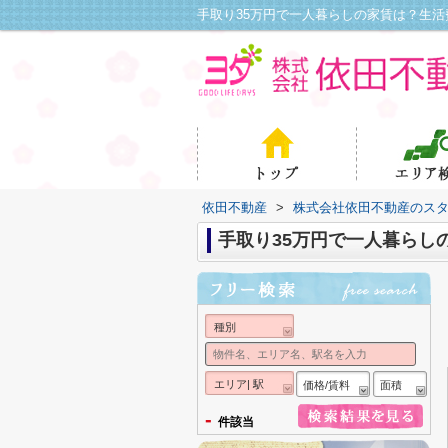
依田不動産
>
株式会社依田不動産のス
手取り35万円で一人暮らし
種別
エリア| 駅
価格/賃料
面積
-
件該当