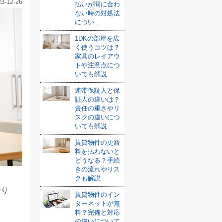
23-12-26
払いが間に合わ
ない時の対処法
につい...
1DKの部屋を広
く使うコツは？
家具のレイアウ
トや注意点につ
いても解説
連帯保証人と保
証人の違いは？
責任の重さやリ
スクの違いにつ
いても解説
賃貸物件の更新
料を払わないと
どうなる？手続
きの流れやリス
クも解説
なり
賃貸物件のイン
ターネットが無
う
料？完備と対応
の違いについて