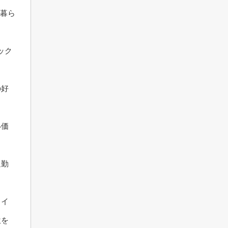
人暮ら
ック
の好
い価
通勤
ライ
位を